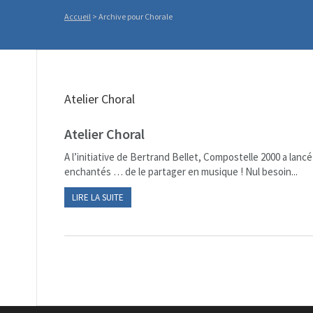
Accueil
>
Archive pour Chorale
Atelier Choral
Atelier Choral
A l’initiative de Bertrand Bellet, Compostelle 2000 a lanc
enchantés … de le partager en musique ! Nul besoin...
LIRE LA SUITE