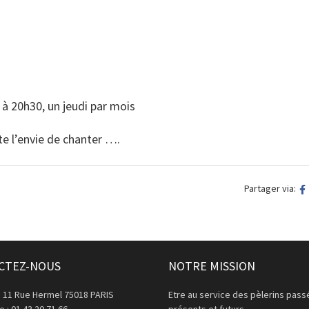
 à 20h30, un jeudi par mois
te l’envie de chanter ….
Partager via:
CTEZ-NOUS
NOTRE MISSION
: 11 Rue Hermel 75018 PARIS
Etre au service des pèlerins pass