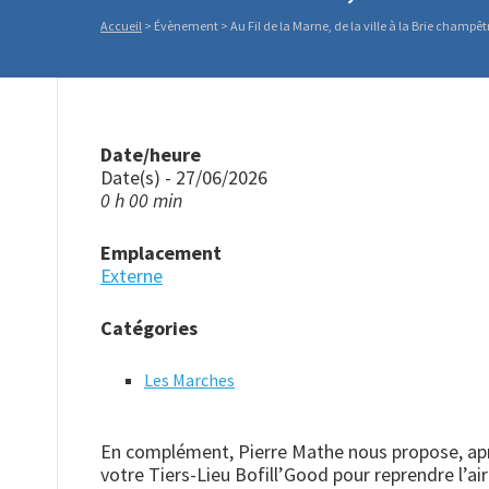
Accueil
>
Évènement
>
Au Fil de la Marne, de la ville à la Brie champêt
Date/heure
Date(s) - 27/06/2026
0 h 00 min
Emplacement
Externe
Catégories
Les Marches
En complément, Pierre Mathe nous propose, aprè
votre Tiers-Lieu Bofill’Good pour reprendre l’air