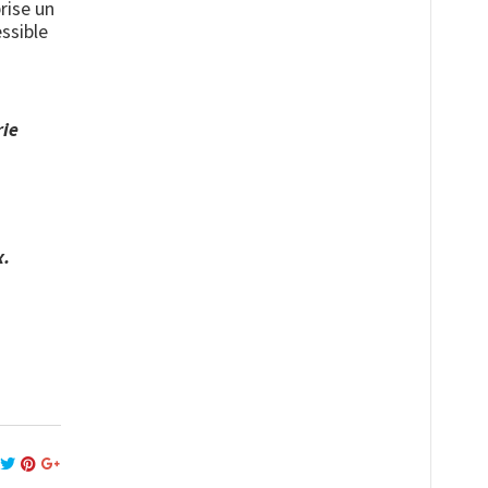
rise un
ssible
rie
x.