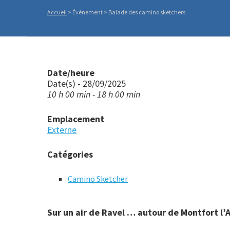
Accueil
>
Évènement
>
Balade des camino sketchers
Date/heure
Date(s) - 28/09/2025
10 h 00 min - 18 h 00 min
Emplacement
Externe
Catégories
Camino Sketcher
Sur un air de Ravel … autour de Montfort l