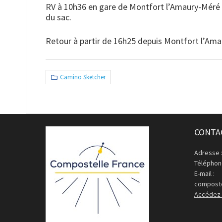
RV à 10h36 en gare de Montfort l’Amaury-Méré (
du sac.
Retour à partir de 16h25 depuis Montfort l’Ama
Camino Sketcher
CONTA
Adresse 
Téléphone
E-mail :
composte
Accédez 