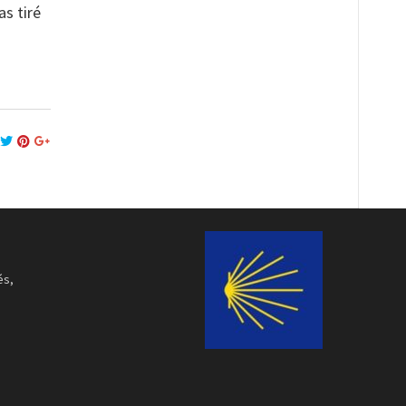
s tiré
és,