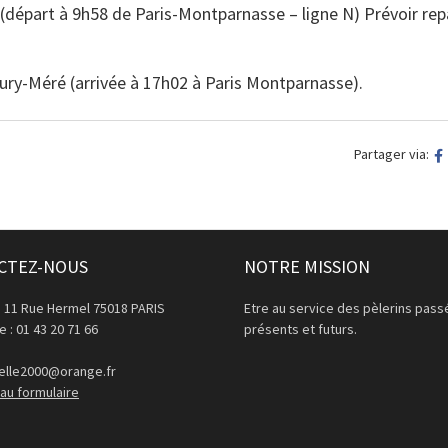
départ à 9h58 de Paris-Montparnasse – ligne N) Prévoir repa
ury-Méré (arrivée à 17h02 à Paris Montparnasse).
Partager via:
CTEZ-NOUS
NOTRE MISSION
: 11 Rue Hermel 75018 PARIS
Etre au service des pèlerins pass
 : 01 43 20 71 66
présents et futurs.
lle2000@orange.fr
au formulaire