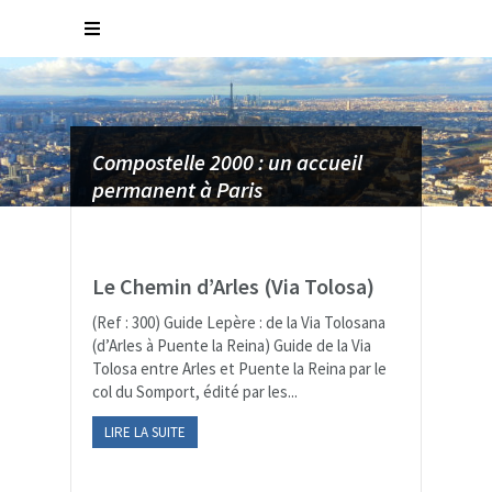
Compostelle 2000 : un accueil
Compostelle 2000 : votre projet
Compostelle 2000 : un chemin en
Compostelle 2000 : un chemin
permanent à Paris
de chemin devient réalité
Ile de France
ouvert à tous
Le Chemin d’Arles (Via Tolosa)
(Ref : 300) Guide Lepère : de la Via Tolosana
(d’Arles à Puente la Reina) Guide de la Via
Tolosa entre Arles et Puente la Reina par le
col du Somport, édité par les...
LIRE LA SUITE