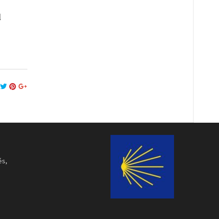
l
és,