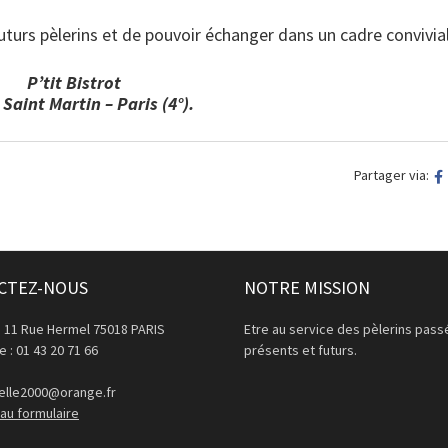
uturs pèlerins et de pouvoir échanger dans un cadre convivia
P’tit Bistrot
 Saint Martin – Paris (4°).
Partager via:
CTEZ-NOUS
NOTRE MISSION
: 11 Rue Hermel 75018 PARIS
Etre au service des pèlerins pass
 : 01 43 20 71 66
présents et futurs.
lle2000@orange.fr
au formulaire