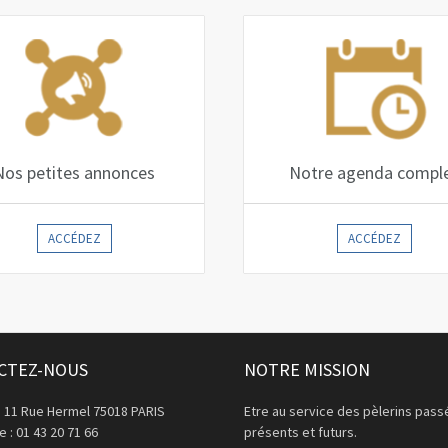
Nos petites annonces
Notre agenda compl
ACCÉDEZ
ACCÉDEZ
CTEZ-NOUS
NOTRE MISSION
: 11 Rue Hermel 75018 PARIS
Etre au service des pèlerins pass
 : 01 43 20 71 66
présents et futurs.