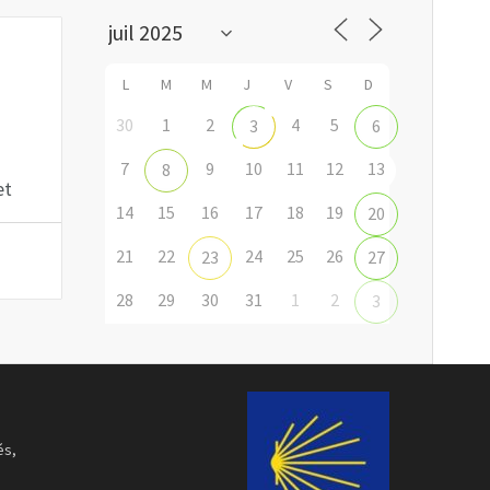
L
M
M
J
V
S
D
30
1
2
4
5
3
6
7
9
10
11
12
13
8
et
14
15
16
17
18
19
20
21
22
24
25
26
23
27
28
29
30
31
1
2
3
és,